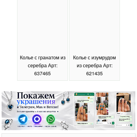
Колье с гранатом из
Колье с изумрудом
Коль
серебра Арт:
из серебра Арт:
се
637465
621435