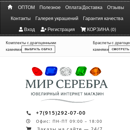
ОПТОМ
Полезное
Оплата/Доставка
Отзывы
Контакты
Галерея украшений
Гарантия качества
Вход
Регистрация
КОРЗИНА (0)
Комплекты с драгоценными
Браслеты с драгоц
камнями
камнями
ВЫБРАТЬ ОБРАЗ
СМОТРЕТЬ
+7(915)292-07-00
Офис: ПН-ПТ 09:00 – 18:00
Заказы на сайте — 24/7