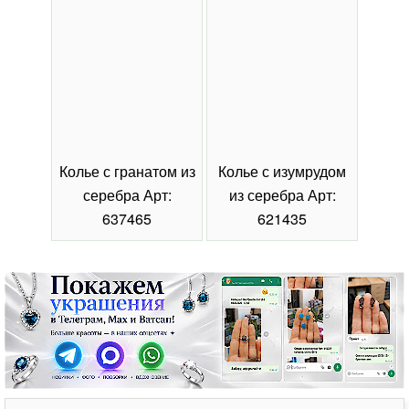
Колье с гранатом из
Колье с изумрудом
Коль
серебра Арт:
из серебра Арт:
се
637465
621435