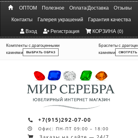
ОПТОМ
Полезное
Оплата/Доставка
Отзывы
Контакты
Галерея украшений
Гарантия качества
Вход
Регистрация
КОРЗИНА (0)
Комплекты с драгоценными
Браслеты с драгоц
камнями
камнями
ВЫБРАТЬ ОБРАЗ
СМОТРЕТЬ
+7(915)292-07-00
Офис: ПН-ПТ 09:00 – 18:00
Заказы на сайте — 24/7