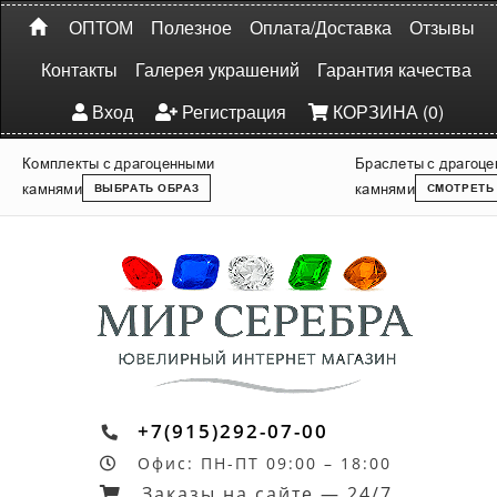
ОПТОМ
Полезное
Оплата/Доставка
Отзывы
Контакты
Галерея украшений
Гарантия качества
Вход
Регистрация
КОРЗИНА (0)
Комплекты с драгоценными
Браслеты с драгоц
камнями
камнями
ВЫБРАТЬ ОБРАЗ
СМОТРЕТЬ
+7(915)292-07-00
Офис: ПН-ПТ 09:00 – 18:00
Заказы на сайте — 24/7