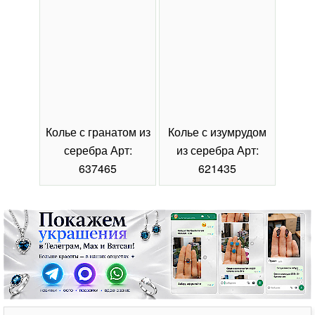
Колье с гранатом из
Колье с изумрудом
Коль
серебра Арт:
из серебра Арт:
се
637465
621435