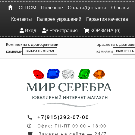
ОПТОМ
Полезное
Оплата/Доставка
Отзывы
Контакты
Галерея украшений
Гарантия качества
Вход
Регистрация
КОРЗИНА (0)
Комплекты с драгоценными
Браслеты с драгоц
камнями
камнями
ВЫБРАТЬ ОБРАЗ
СМОТРЕТЬ
+7(915)292-07-00
Офис: ПН-ПТ 09:00 – 18:00
Заказы на сайте — 24/7