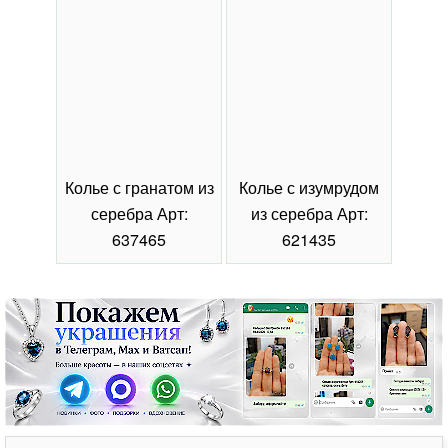
Колье с гранатом из
Колье с изумрудом
Коль
серебра Арт:
из серебра Арт:
се
637465
621435