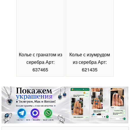
Колье с гранатом из
Колье с изумрудом
Коль
серебра Арт:
из серебра Арт:
се
637465
621435