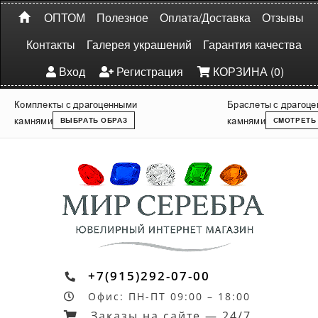
ОПТОМ
Полезное
Оплата/Доставка
Отзывы
Контакты
Галерея украшений
Гарантия качества
Вход
Регистрация
КОРЗИНА (0)
Комплекты с драгоценными
Браслеты с драгоц
камнями
камнями
ВЫБРАТЬ ОБРАЗ
СМОТРЕТЬ
+7(915)292-07-00
Офис: ПН-ПТ 09:00 – 18:00
Заказы на сайте — 24/7