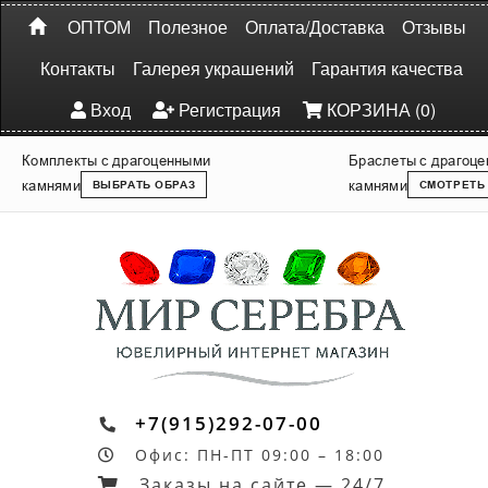
ОПТОМ
Полезное
Оплата/Доставка
Отзывы
Контакты
Галерея украшений
Гарантия качества
Вход
Регистрация
КОРЗИНА (0)
Комплекты с драгоценными
Браслеты с драгоц
камнями
камнями
ВЫБРАТЬ ОБРАЗ
СМОТРЕТЬ
+7(915)292-07-00
Офис: ПН-ПТ 09:00 – 18:00
Заказы на сайте — 24/7