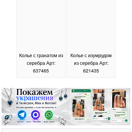
Колье с гранатом из
Колье с изумрудом
Коль
серебра Арт:
из серебра Арт:
се
637465
621435