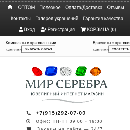
ОПТОМ
Полезное
Оплата/Доставка
Отзывы
Контакты
Галерея украшений
Гарантия качества
Вход
Регистрация
КОРЗИНА (0)
Комплекты с драгоценными
Браслеты с драгоц
камнями
камнями
ВЫБРАТЬ ОБРАЗ
СМОТРЕТЬ
+7(915)292-07-00
Офис: ПН-ПТ 09:00 – 18:00
Заказы на сайте — 24/7