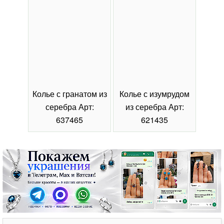
Колье с гранатом из
Колье с изумрудом
Коль
серебра Арт:
из серебра Арт:
се
637465
621435