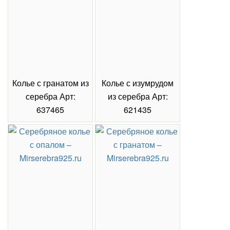
Колье с гранатом из
Колье с изумрудом
Коль
серебра Арт:
из серебра Арт:
се
637465
621435