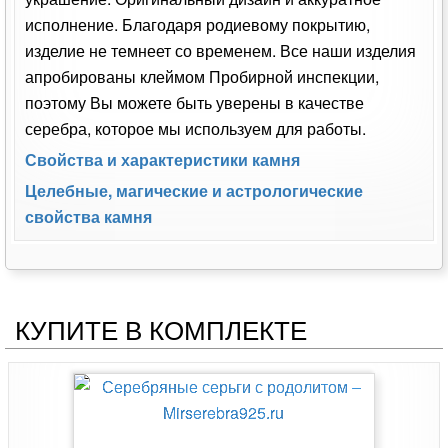
Серьги с родолитом из серебра Арт:
653242
Производство:
Индия
Код:
Тика
0
Наличие:
3 900
руб.
Нет в наличии