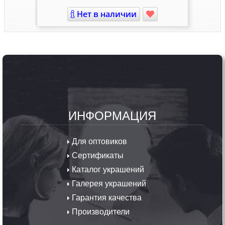
Ювелирные изделия
"МИР СЕРЕБРА"
+7(915)292-07-00
Офис: ПН - ПТ 09:00 - 18:00 MSK
Карта украшений
·
Контакты
·
Политика
конфиденциальности
Copyright © 2009-2026 «Мир Серебра» Ювелирный сайт.
Копирование любой информации запрещено. Все права
защищены.