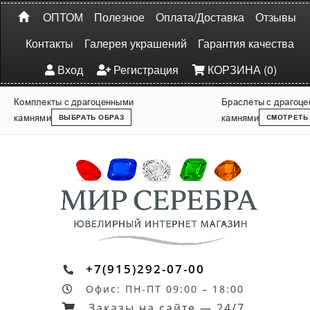
ОПТОМ
Полезное
Оплата/Доставка
Отзывы
Контакты
Галерея украшений
Гарантия качества
Вход
Регистрация
КОРЗИНА (0)
Комплекты с драгоценными
Браслеты с драгоц
камнями
камнями
ВЫБРАТЬ ОБРАЗ
СМОТРЕТЬ
+7(915)292-07-00
Офис: ПН-ПТ 09:00 – 18:00
Заказы на сайте — 24/7