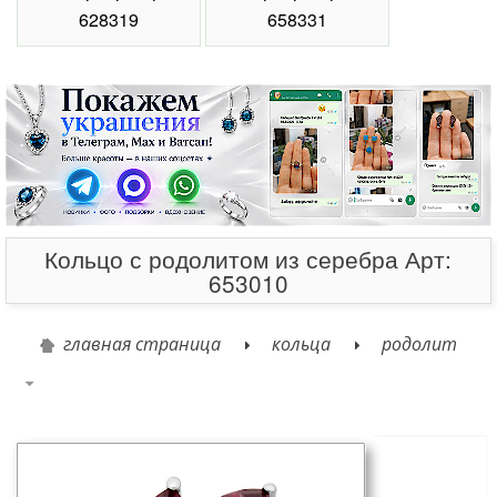
Карточка товара
Оставьте свой отзыв
Кольцо с родолитом.
Средний вес: 2.33 гр.
Код товара: Тика
Выберите для сравнения
Выбрать размер:
18.5
Как узнать размер?
2 500
руб.
В корзину
Нашли этот товар дешевле? - Жми сюда!