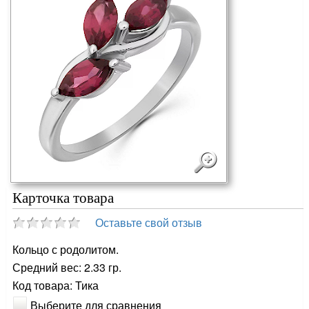
Отправить другу
Производство:
Индия
Поделиться
На изделии стоит 925 проба (оттиск)
Государственной пробирной инспекции
Бесплатная доставка в любую точку России
от 7 000 руб.
Подробнее
Проверить подлинность украшения можно на
сайте Федеральной пробирной палаты —
ГИИС ДМДК
Подробнее