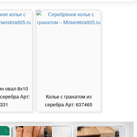
ин овал 8х10
 серебра Арт:
Колье с гранатом из
Колье с из
331
серебра Арт: 637465
серебра А