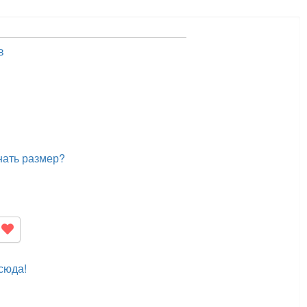
в
нать размер?
сюда!