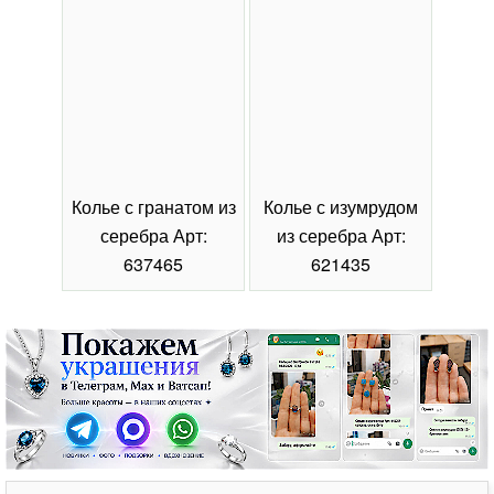
Колье с гранатом из
Колье с изумрудом
Коль
серебра Арт:
из серебра Арт:
се
637465
621435