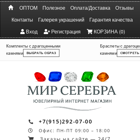
ОПТОМ
Полезное
Оплата/Доставка
Отзывы
Контакты
Галерея украшений
Гарантия качества
Вход
Регистрация
КОРЗИНА (0)
Комплекты с драгоценными
Браслеты с драгоц
камнями
камнями
ВЫБРАТЬ ОБРАЗ
СМОТРЕТЬ
+7(915)292-07-00
Офис: ПН-ПТ 09:00 – 18:00
Заказы на сайте — 24/7