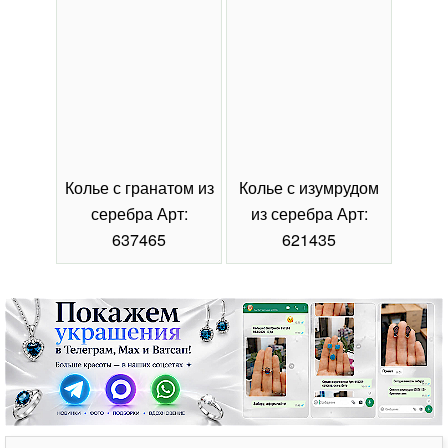
Колье с гранатом из
Колье с изумрудом
Коль
серебра Арт:
из серебра Арт:
се
637465
621435