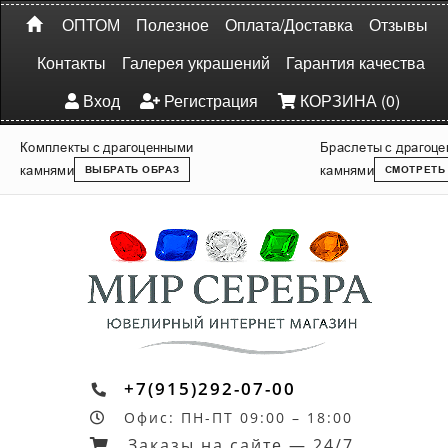
ОПТОМ
Полезное
Оплата/Доставка
Отзывы
Контакты
Галерея украшений
Гарантия качества
Вход
Регистрация
КОРЗИНА (0)
Комплекты с драгоценными
Браслеты с драгоц
камнями
камнями
ВЫБРАТЬ ОБРАЗ
СМОТРЕТЬ
+7(915)292-07-00
Офис: ПН-ПТ 09:00 – 18:00
Заказы на сайте — 24/7