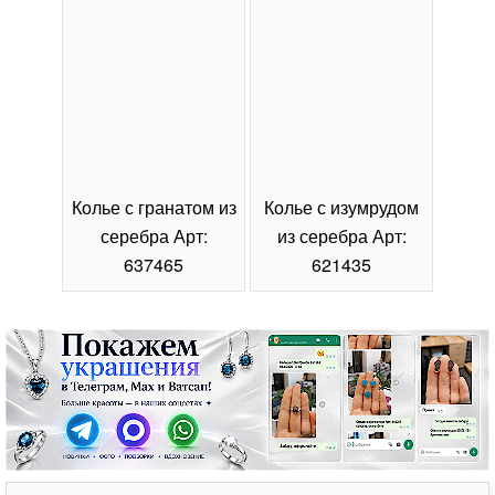
Колье с гранатом из
Колье с изумрудом
Коль
серебра Арт:
из серебра Арт:
се
637465
621435