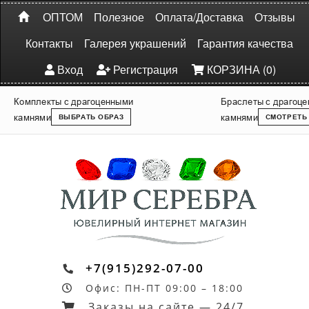
ОПТОМ
Полезное
Оплата/Доставка
Отзывы
Контакты
Галерея украшений
Гарантия качества
Вход
Регистрация
КОРЗИНА (0)
Комплекты с драгоценными
Браслеты с драгоц
камнями
камнями
ВЫБРАТЬ ОБРАЗ
СМОТРЕТЬ
+7(915)292-07-00
Офис: ПН-ПТ 09:00 – 18:00
Заказы на сайте — 24/7