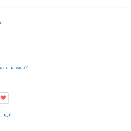
в
нать размер?
сюда!