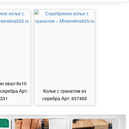
ин овал 8х10
 серебра Арт:
Колье с гранатом из
Колье с из
331
серебра Арт: 637465
серебра А