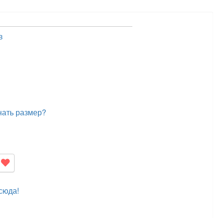
в
нать размер?
сюда!