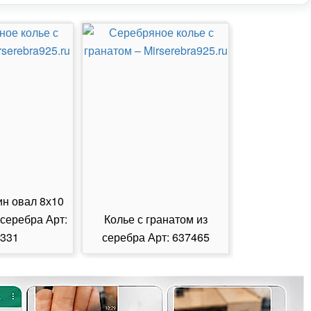
ин овал 8х10
 серебра Арт:
Колье с гранатом из
Колье с из
331
серебра Арт: 637465
серебра А