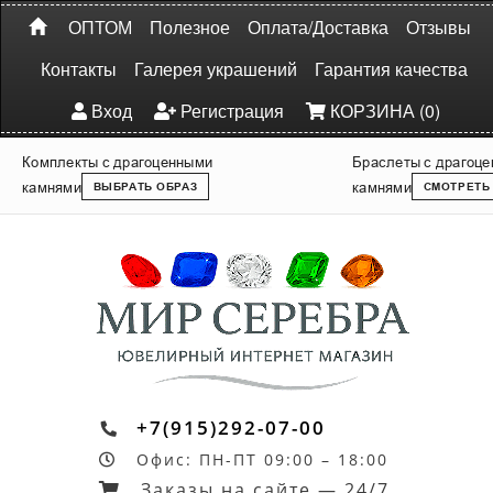
ОПТОМ
Полезное
Оплата/Доставка
Отзывы
Контакты
Галерея украшений
Гарантия качества
Вход
Регистрация
КОРЗИНА (0)
Комплекты с драгоценными
Браслеты с драгоц
камнями
камнями
ВЫБРАТЬ ОБРАЗ
СМОТРЕТЬ
+7(915)292-07-00
Офис: ПН-ПТ 09:00 – 18:00
Заказы на сайте — 24/7