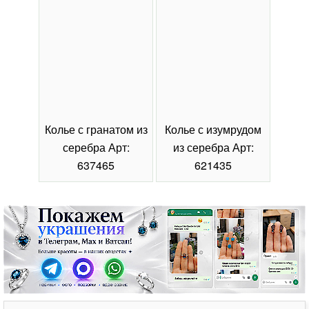
Колье с гранатом из
Колье с изумрудом
Коль
серебра Арт:
из серебра Арт:
се
637465
621435