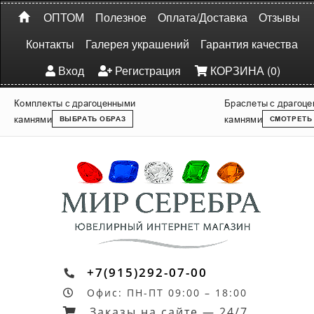
ОПТОМ
Полезное
Оплата/Доставка
Отзывы
Контакты
Галерея украшений
Гарантия качества
Вход
Регистрация
КОРЗИНА (0)
Комплекты с драгоценными
Браслеты с драгоц
камнями
камнями
ВЫБРАТЬ ОБРАЗ
СМОТРЕТЬ
+7(915)292-07-00
Офис: ПН-ПТ 09:00 – 18:00
Заказы на сайте — 24/7