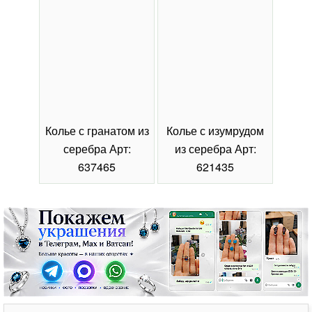
Колье с гранатом из
Колье с изумрудом
Коль
серебра Арт:
из серебра Арт:
се
637465
621435