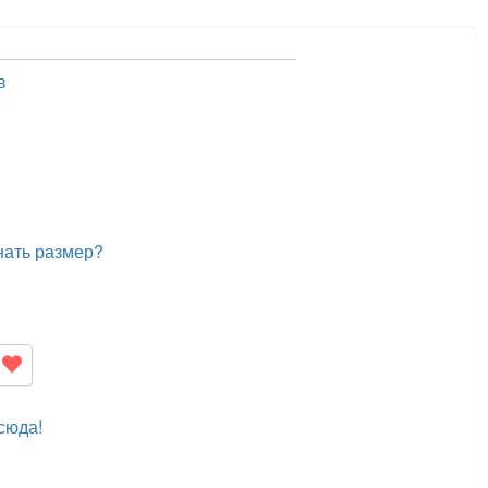
в
нать размер?
сюда!