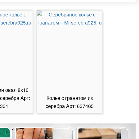
ин овал 8х10
 серебра Арт:
Колье с гранатом из
Колье с из
331
серебра Арт: 637465
серебра А