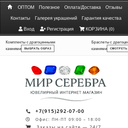
ОПТОМ
Полезное
Оплата/Доставка
Отзывы
Контакты
Галерея украшений
Гарантия качества
Вход
Регистрация
КОРЗИНА (0)
Комплекты с драгоценными
Браслеты с драгоц
камнями
камнями
ВЫБРАТЬ ОБРАЗ
СМОТРЕТЬ
+7(915)292-07-00
Офис: ПН-ПТ 09:00 – 18:00
Заказы на сайте — 24/7