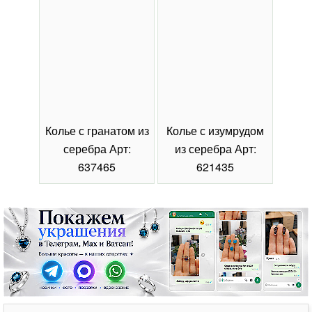
Колье с гранатом из
Колье с изумрудом
Коль
серебра Арт:
из серебра Арт:
се
637465
621435