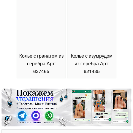
Колье с гранатом из
Колье с изумрудом
Коль
серебра Арт:
из серебра Арт:
се
637465
621435