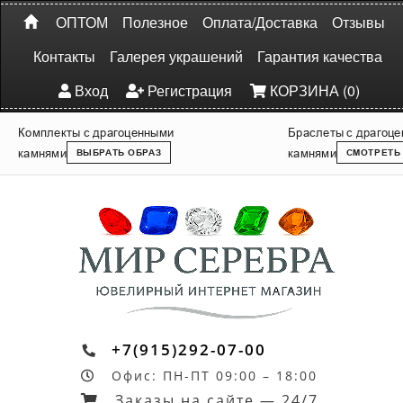
ОПТОМ
Полезное
Оплата/Доставка
Отзывы
Контакты
Галерея украшений
Гарантия качества
Вход
Регистрация
КОРЗИНА (0)
Комплекты с драгоценными
Браслеты с драгоц
камнями
камнями
ВЫБРАТЬ ОБРАЗ
СМОТРЕТЬ
+7(915)292-07-00
Офис: ПН-ПТ 09:00 – 18:00
Заказы на сайте — 24/7