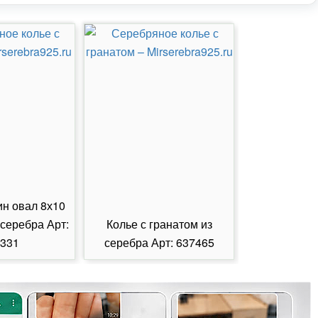
ин овал 8х10
 серебра Арт:
Колье с гранатом из
Колье с из
331
серебра Арт: 637465
серебра А