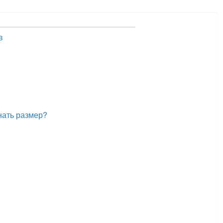
в
нать размер?