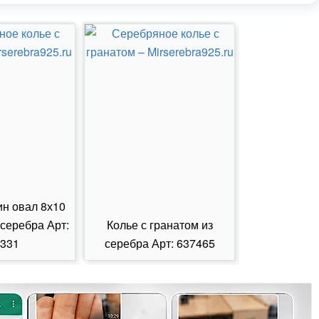
ин овал 8х10
 серебра Арт:
Колье с гранатом из
Колье с из
331
серебра Арт: 637465
серебра А