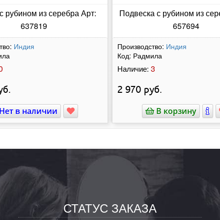
с рубином из серебра Арт:
Подвеска с рубином из сер
637819
657694
тво:
Индия
Производство:
Индия
ила
Код:
Радмила
0
3
Наличие:
уб.
2 970
руб.
Нет в наличии
В корзину
СТАТУС ЗАКАЗА