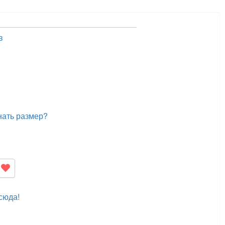
в
нать размер?
сюда!