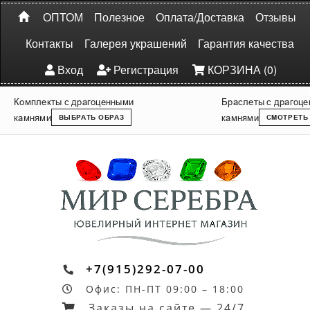
ОПТОМ
Полезное
Оплата/Доставка
Отзывы
Контакты
Галерея украшений
Гарантия качества
Вход
Регистрация
КОРЗИНА (0)
Комплекты с драгоценными
Браслеты с драгоц
камнями
камнями
ВЫБРАТЬ ОБРАЗ
СМОТРЕТЬ
+7(915)292-07-00
Офис: ПН-ПТ 09:00 – 18:00
Заказы на сайте — 24/7