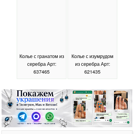
Колье с гранатом из
Колье с изумрудом
Коль
серебра Арт:
из серебра Арт:
се
637465
621435