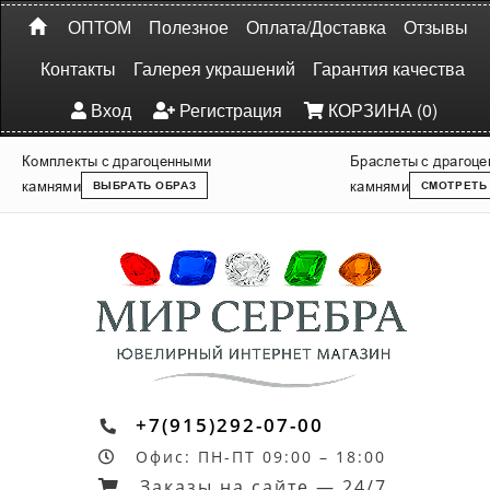
ОПТОМ
Полезное
Оплата/Доставка
Отзывы
Контакты
Галерея украшений
Гарантия качества
Вход
Регистрация
КОРЗИНА (0)
Комплекты с драгоценными
Браслеты с драгоц
камнями
камнями
ВЫБРАТЬ ОБРАЗ
СМОТРЕТЬ
+7(915)292-07-00
Офис: ПН-ПТ 09:00 – 18:00
Заказы на сайте — 24/7