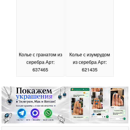
Колье с гранатом из
Колье с изумрудом
Коль
серебра Арт:
из серебра Арт:
се
637465
621435