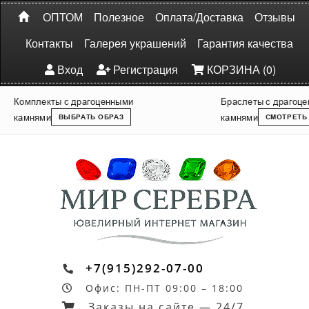
ОПТОМ
Полезное
Оплата/Доставка
Отзывы
Контакты
Галерея украшений
Гарантия качества
Вход
Регистрация
КОРЗИНА (0)
Комплекты с драгоценными
Браслеты с драгоц
камнями
камнями
ВЫБРАТЬ ОБРАЗ
СМОТРЕТЬ
+7(915)292-07-00
Офис: ПН-ПТ 09:00 – 18:00
Заказы на сайте — 24/7