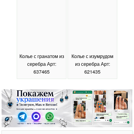
Колье с гранатом из
Колье с изумрудом
Коль
серебра Арт:
из серебра Арт:
се
637465
621435