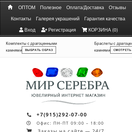
ОПТОМ
Полезное
Оплата/Доставка
Отзывы
Контакты
Галерея украшений
Гарантия качества
Вход
Регистрация
КОРЗИНА (0)
Комплекты с драгоценными
Браслеты с драгоц
камнями
камнями
ВЫБРАТЬ ОБРАЗ
СМОТРЕТЬ
+7(915)292-07-00
Офис: ПН-ПТ 09:00 – 18:00
Заказы на сайте — 24/7