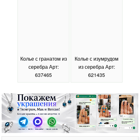
Колье с гранатом из
Колье с изумрудом
Коль
серебра Арт:
из серебра Арт:
се
637465
621435