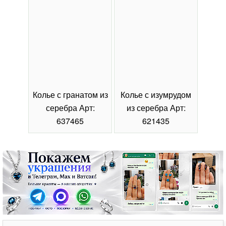
Колье с гранатом из
Колье с изумрудом
Коль
серебра Арт:
из серебра Арт:
се
637465
621435