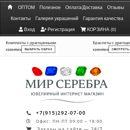
ОПТОМ
Полезное
Оплата/Доставка
Отзывы
Контакты
Галерея украшений
Гарантия качества
Вход
Регистрация
КОРЗИНА (0)
Комплекты с драгоценными
Браслеты с драгоц
камнями
камнями
ВЫБРАТЬ ОБРАЗ
СМОТРЕТЬ
+7(915)292-07-00
Офис: ПН-ПТ 09:00 – 18:00
Заказы на сайте — 24/7