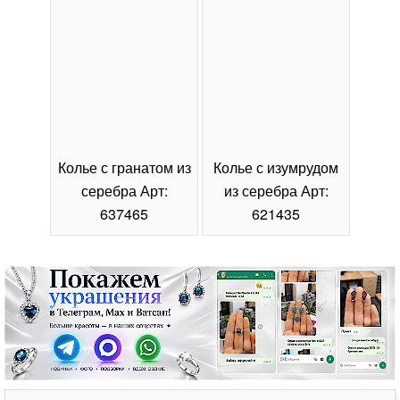
Колье с гранатом из
Колье с изумрудом
Коль
серебра Арт:
из серебра Арт:
се
637465
621435