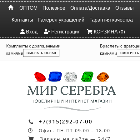
ОПТОМ
Полезное
Оплата/Доставка
Отзывы
Контакты
Галерея украшений
Гарантия качества
Вход
Регистрация
КОРЗИНА (0)
Комплекты с драгоценными
Браслеты с драгоц
камнями
камнями
ВЫБРАТЬ ОБРАЗ
СМОТРЕТЬ
+7(915)292-07-00
Офис: ПН-ПТ 09:00 – 18:00
Заказы на сайте — 24/7