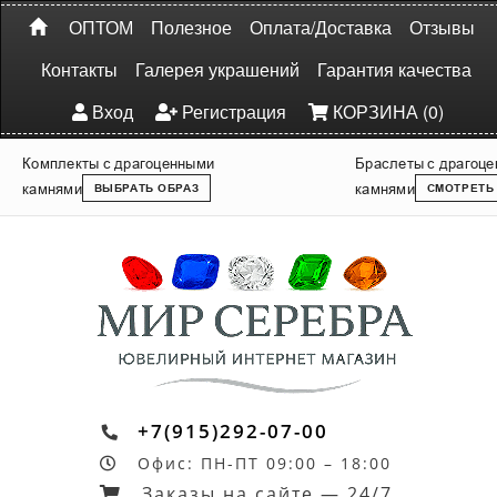
ОПТОМ
Полезное
Оплата/Доставка
Отзывы
Контакты
Галерея украшений
Гарантия качества
Вход
Регистрация
КОРЗИНА (0)
Комплекты с драгоценными
Браслеты с драгоц
камнями
камнями
ВЫБРАТЬ ОБРАЗ
СМОТРЕТЬ
+7(915)292-07-00
Офис: ПН-ПТ 09:00 – 18:00
Заказы на сайте — 24/7