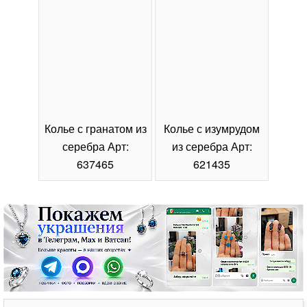
Колье с гранатом из
Колье с изумрудом
Коль
серебра Арт:
из серебра Арт:
се
637465
621435