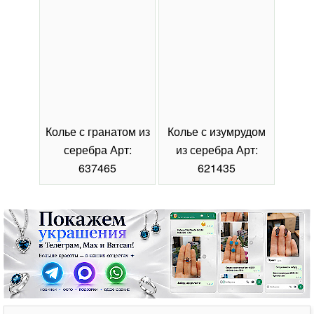
Колье с гранатом из
Колье с изумрудом
Коль
серебра Арт:
из серебра Арт:
се
637465
621435