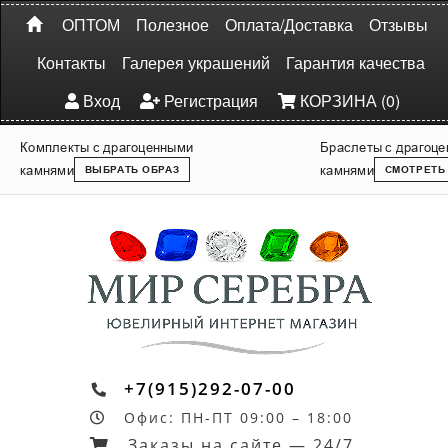
ОПТОМ
Полезное
Оплата/Доставка
Отзывы
Контакты
Галерея украшений
Гарантия качества
Вход
Регистрация
КОРЗИНА (0)
Комплекты с драгоценными
Браслеты с драгоц
камнями
камнями
ВЫБРАТЬ ОБРАЗ
СМОТРЕТЬ
+7(915)292-07-00
Офис: ПН-ПТ 09:00 – 18:00
Заказы на сайте — 24/7