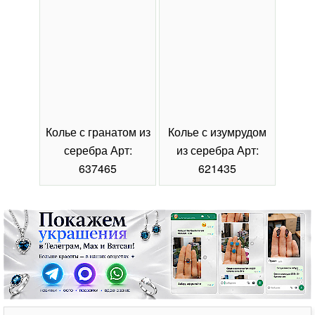
Колье с гранатом из
Колье с изумрудом
Коль
серебра Арт:
из серебра Арт:
се
637465
621435