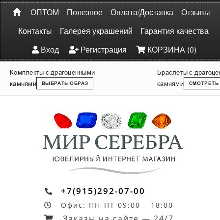
ОПТОМ
Полезное
Оплата/Доставка
Отзывы
Контакты
Галерея украшений
Гарантия качества
Вход
Регистрация
КОРЗИНА (0)
Комплекты с драгоценными
Браслеты с драгоц
камнями
камнями
ВЫБРАТЬ ОБРАЗ
СМОТРЕТЬ
+7(915)292-07-00
Офис: ПН-ПТ 09:00 – 18:00
Заказы на сайте — 24/7