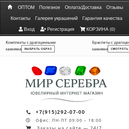
ОПТОМ
Полезное
Оплата/Доставка
Отзывы
Контакты
Галерея украшений
Гарантия качества
Вход
Регистрация
КОРЗИНА (0)
Комплекты с драгоценными
Браслеты с драгоц
камнями
камнями
ВЫБРАТЬ ОБРАЗ
СМОТРЕТЬ
+7(915)292-07-00
Офис: ПН-ПТ 09:00 – 18:00
Заказы на сайте — 24/7