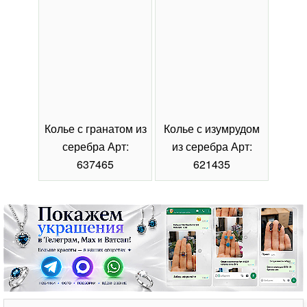
Колье с гранатом из
Колье с изумрудом
Коль
серебра Арт:
из серебра Арт:
се
637465
621435