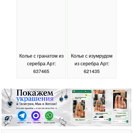
Колье с гранатом из
Колье с изумрудом
Коль
серебра Арт:
из серебра Арт:
се
637465
621435