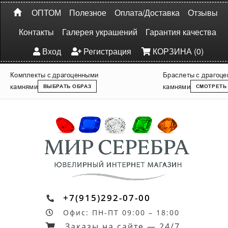
ОПТОМ
Полезное
Оплата/Доставка
Отзывы
Контакты
Галерея украшений
Гарантия качества
Вход
Регистрация
КОРЗИНА (0)
Комплекты с драгоценными
Браслеты с драгоц
камнями
камнями
ВЫБРАТЬ ОБРАЗ
СМОТРЕТЬ
+7(915)292-07-00
Офис: ПН-ПТ 09:00 – 18:00
Заказы на сайте — 24/7