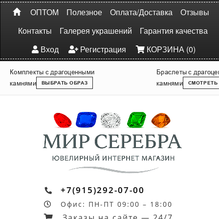
ОПТОМ
Полезное
Оплата/Доставка
Отзывы
Контакты
Галерея украшений
Гарантия качества
Вход
Регистрация
КОРЗИНА (0)
Комплекты с драгоценными
Браслеты с драгоц
камнями
камнями
ВЫБРАТЬ ОБРАЗ
СМОТРЕТЬ
+7(915)292-07-00
Офис: ПН-ПТ 09:00 – 18:00
Заказы на сайте — 24/7