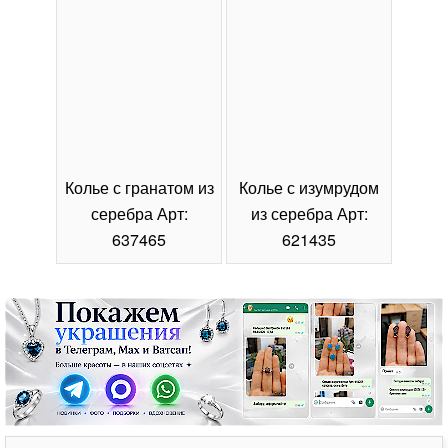
Колье с гранатом из
Колье с изумрудом
Коль
серебра Арт:
из серебра Арт:
се
637465
621435