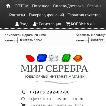
ОПТОМ
Полезное
Оплата/Доставка
Отзывы
Контакты
Галерея украшений
Гарантия качества
Вход
Регистрация
КОРЗИНА (0)
Комплекты с драгоценными
Браслеты с драгоц
камнями
камнями
ВЫБРАТЬ ОБРАЗ
СМОТРЕТЬ
+7(915)292-07-00
Офис: ПН-ПТ 09:00 – 18:00
Заказы на сайте — 24/7