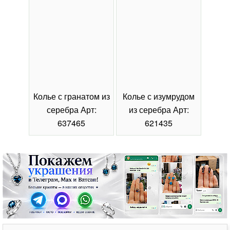
Колье с гранатом из
Колье с изумрудом
Коль
серебра Арт:
из серебра Арт:
се
637465
621435