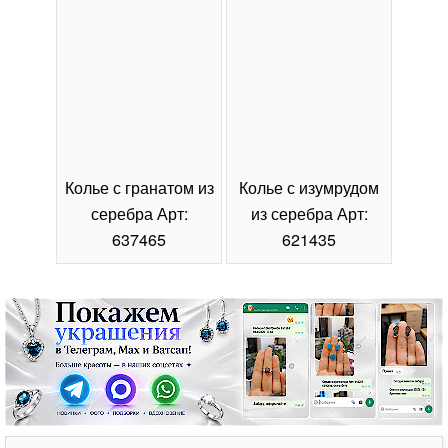
Колье с гранатом из
Колье с изумрудом
Коль
серебра Арт:
из серебра Арт:
се
637465
621435