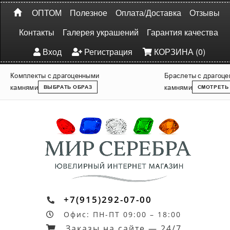
ОПТОМ
Полезное
Оплата/Доставка
Отзывы
Контакты
Галерея украшений
Гарантия качества
Вход
Регистрация
КОРЗИНА (0)
Комплекты с драгоценными
Браслеты с драгоц
камнями
камнями
ВЫБРАТЬ ОБРАЗ
СМОТРЕТЬ
+7(915)292-07-00
Офис: ПН-ПТ 09:00 – 18:00
Заказы на сайте — 24/7