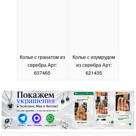
Колье с гранатом из
Колье с изумрудом
Коль
серебра Арт:
из серебра Арт:
се
637465
621435