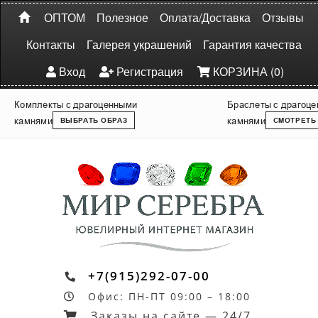
ОПТОМ
Полезное
Оплата/Доставка
Отзывы
Контакты
Галерея украшений
Гарантия качества
Вход
Регистрация
КОРЗИНА (0)
Комплекты с драгоценными
Браслеты с драгоц
камнями
камнями
ВЫБРАТЬ ОБРАЗ
СМОТРЕТЬ
+7(915)292-07-00
Офис: ПН-ПТ 09:00 – 18:00
Заказы на сайте — 24/7