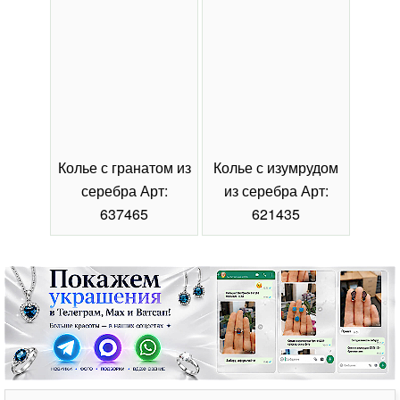
Колье с гранатом из
Колье с изумрудом
Коль
серебра Арт:
из серебра Арт:
се
637465
621435