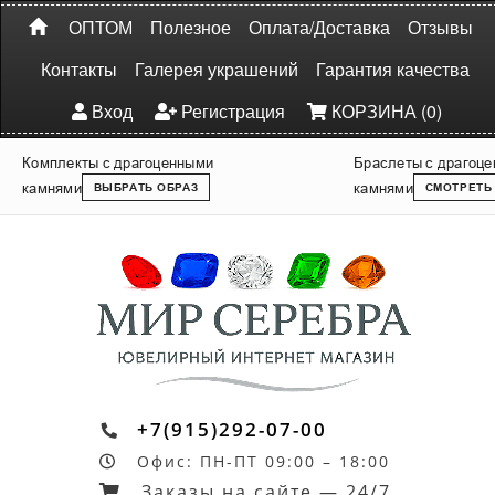
ОПТОМ
Полезное
Оплата/Доставка
Отзывы
Контакты
Галерея украшений
Гарантия качества
Вход
Регистрация
КОРЗИНА (0)
Комплекты с драгоценными
Браслеты с драгоц
камнями
камнями
ВЫБРАТЬ ОБРАЗ
СМОТРЕТЬ
+7(915)292-07-00
Офис: ПН-ПТ 09:00 – 18:00
Заказы на сайте — 24/7