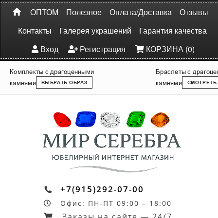
ОПТОМ
Полезное
Оплата/Доставка
Отзывы
Контакты
Галерея украшений
Гарантия качества
Вход
Регистрация
КОРЗИНА (0)
Комплекты с драгоценными
Браслеты с драгоц
камнями
камнями
ВЫБРАТЬ ОБРАЗ
СМОТРЕТЬ
+7(915)292-07-00
Офис: ПН-ПТ 09:00 – 18:00
Заказы на сайте — 24/7