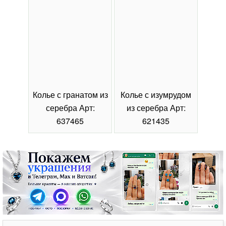
Колье с гранатом из
Колье с изумрудом
Коль
серебра Арт:
из серебра Арт:
се
637465
621435