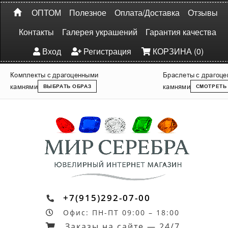
ОПТОМ
Полезное
Оплата/Доставка
Отзывы
Контакты
Галерея украшений
Гарантия качества
Вход
Регистрация
КОРЗИНА (0)
Комплекты с драгоценными
Браслеты с драгоц
камнями
камнями
ВЫБРАТЬ ОБРАЗ
СМОТРЕТЬ
+7(915)292-07-00
Офис: ПН-ПТ 09:00 – 18:00
Заказы на сайте — 24/7