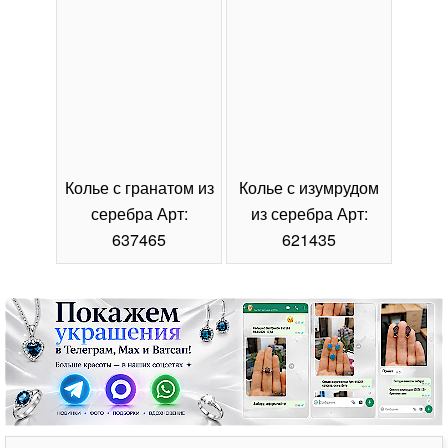
Колье с гранатом из
Колье с изумрудом
Коль
серебра Арт:
из серебра Арт:
се
637465
621435