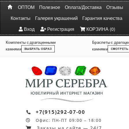
ОПТОМ
Полезное
Оплата/Доставка
Отзывы
Контакты
Галерея украшений
Гарантия качества
Вход
Регистрация
КОРЗИНА (0)
Комплекты с драгоценными
Браслеты с драгоц
камнями
камнями
ВЫБРАТЬ ОБРАЗ
СМОТРЕТЬ
+7(915)292-07-00
Офис: ПН-ПТ 09:00 – 18:00
Заказы на сайте — 24/7