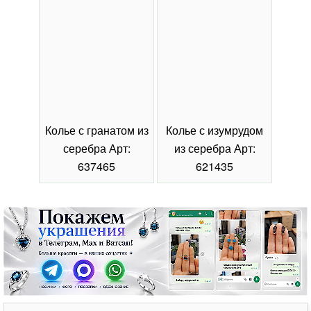
Колье с гранатом из
Колье с изумрудом
Коль
серебра Арт:
из серебра Арт:
се
637465
621435