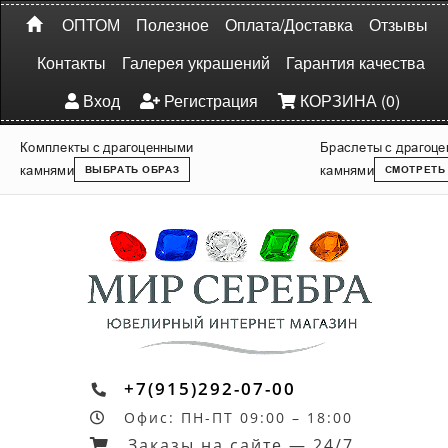
ОПТОМ
Полезное
Оплата/Доставка
Отзывы
Контакты
Галерея украшений
Гарантия качества
Вход
Регистрация
КОРЗИНА (0)
Комплекты с драгоценными
Браслеты с драгоц
камнями
камнями
ВЫБРАТЬ ОБРАЗ
СМОТРЕТЬ
+7(915)292-07-00
Офис: ПН-ПТ 09:00 – 18:00
Заказы на сайте — 24/7