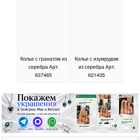
Колье с гранатом из
Колье с изумрудом
Коль
серебра Арт:
из серебра Арт:
се
637465
621435