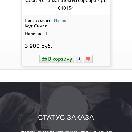
Серьги с танзанитом из серебра Арт:
640154
Производство:
Индия
Код:
Симпл
1
Наличие:
3 900
руб.
В корзину
СТАТУС ЗАКАЗА
Введите номер вашего заказа, чтобы узнать его