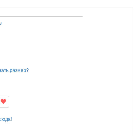
в
нать размер?
сюда!