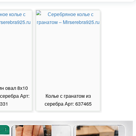
ин овал 8х10
 серебра Арт:
Колье с гранатом из
Колье с из
331
серебра Арт: 637465
серебра А