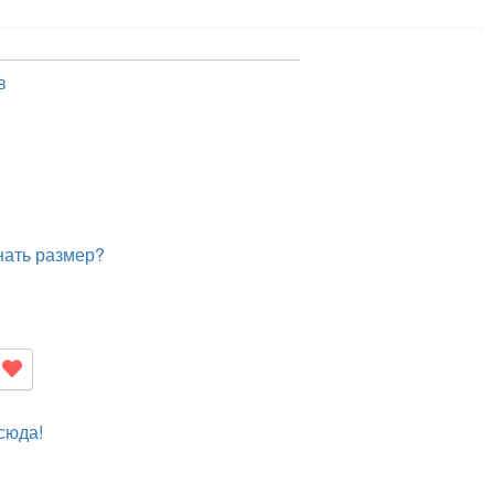
в
нать размер?
сюда!