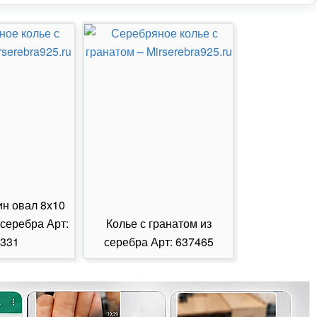
ин овал 8х10
 серебра Арт:
Колье с гранатом из
Колье с из
331
серебра Арт: 637465
серебра А