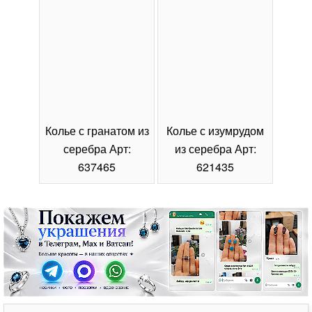
Колье с гранатом из
Колье с изумрудом
Коль
серебра Арт:
из серебра Арт:
се
637465
621435