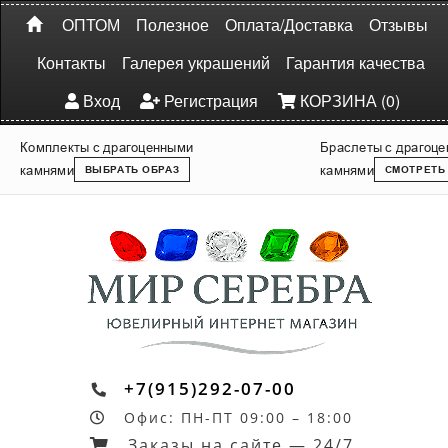
ОПТОМ
Полезное
Оплата/Доставка
Отзывы
Контакты
Галерея украшений
Гарантия качества
Вход
Регистрация
КОРЗИНА (0)
Комплекты с драгоценными
Браслеты с драгоц
камнями
камнями
ВЫБРАТЬ ОБРАЗ
СМОТРЕТЬ
+7(915)292-07-00
Офис: ПН-ПТ 09:00 – 18:00
Заказы на сайте — 24/7