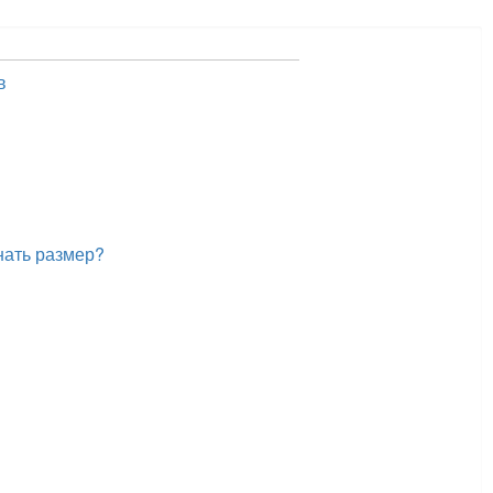
в
нать размер?