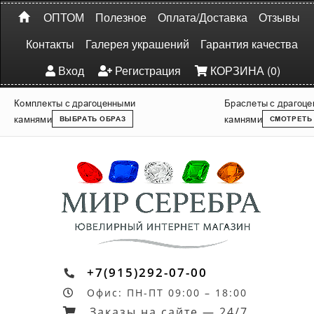
ОПТОМ
Полезное
Оплата/Доставка
Отзывы
Контакты
Галерея украшений
Гарантия качества
Вход
Регистрация
КОРЗИНА (0)
Комплекты с драгоценными
Браслеты с драгоц
камнями
камнями
ВЫБРАТЬ ОБРАЗ
СМОТРЕТЬ
+7(915)292-07-00
Офис: ПН-ПТ 09:00 – 18:00
Заказы на сайте — 24/7