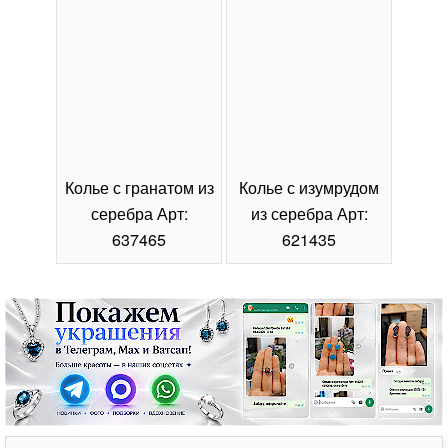
Колье с гранатом из
Колье с изумрудом
Коль
серебра Арт:
из серебра Арт:
се
637465
621435