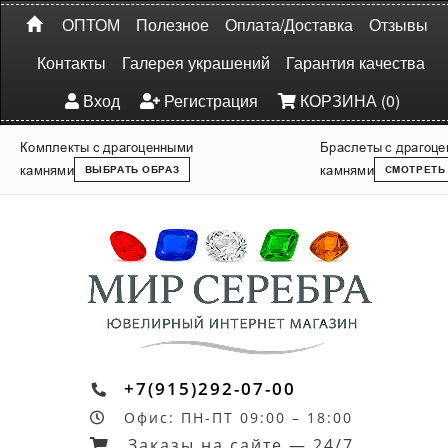
ОПТОМ
Полезное
Оплата/Доставка
Отзывы
Контакты
Галерея украшений
Гарантия качества
Вход
Регистрация
КОРЗИНА (0)
Комплекты с драгоценными
Браслеты с драгоц
камнями
камнями
ВЫБРАТЬ ОБРАЗ
СМОТРЕТЬ
+7(915)292-07-00
Офис: ПН-ПТ 09:00 – 18:00
Заказы на сайте — 24/7