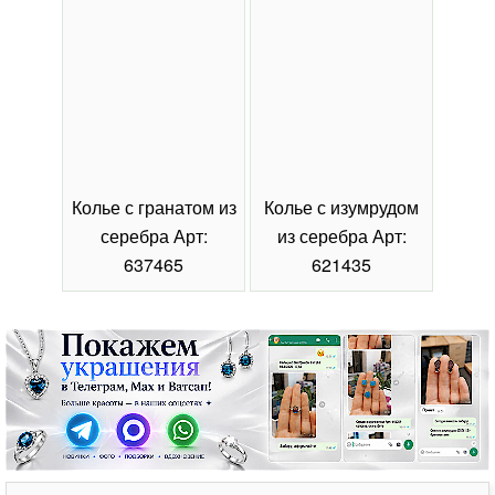
Колье с гранатом из
Колье с изумрудом
Коль
серебра Арт:
из серебра Арт:
се
637465
621435