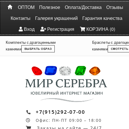
ОПТОМ
Полезное
Оплата/Доставка
Отзывы
Контакты
Галерея украшений
Гарантия качества
Вход
Регистрация
КОРЗИНА (0)
Комплекты с драгоценными
Браслеты с драгоц
камнями
камнями
ВЫБРАТЬ ОБРАЗ
СМОТРЕТЬ
+7(915)292-07-00
Офис: ПН-ПТ 09:00 – 18:00
Заказы на сайте — 24/7