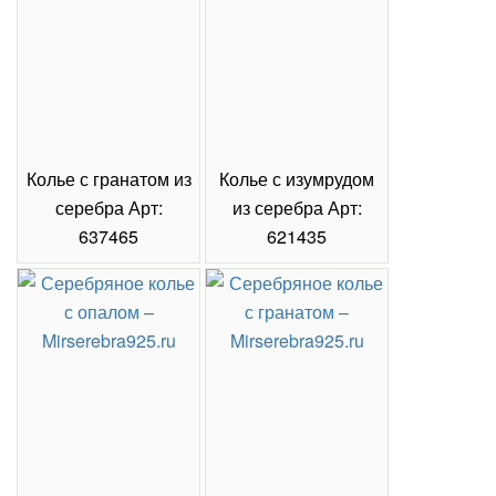
Колье с гранатом из
Колье с изумрудом
Коль
серебра Арт:
из серебра Арт:
се
637465
621435