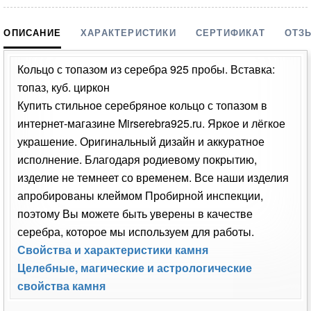
Серьги с топазом из серебра Арт:
628347
Производство:
Индия
Код:
Позитив
1
Наличие:
4 500
руб.
В корзину