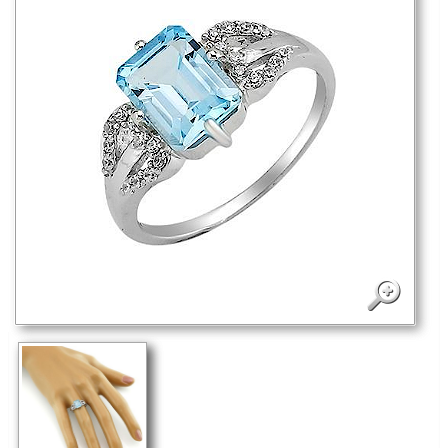
Выбрать размер:
17
Как узнать размер?
3 100
руб.
В корзину
Нашли этот товар дешевле? - Жми сюда!
Отправить другу
Поделиться
На изделии стоит 925 проба (оттиск)
Государственной пробирной инспекции