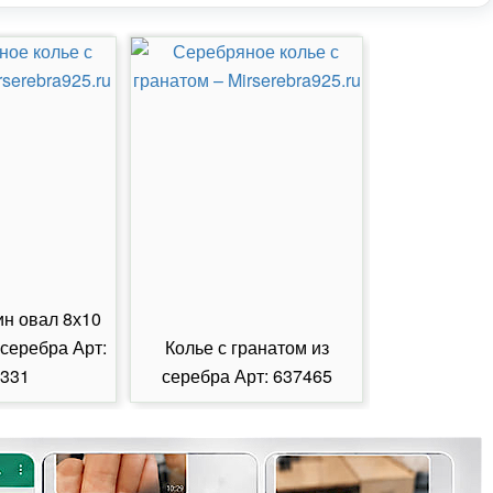
ин овал 8х10
 серебра Арт:
Колье с гранатом из
Колье с из
331
серебра Арт: 637465
серебра А