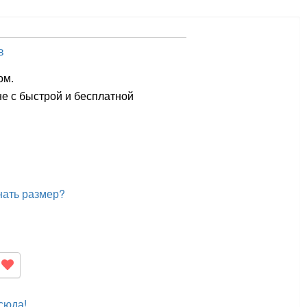
в
ом.
не с быстрой и бесплатной
нать размер?
сюда!