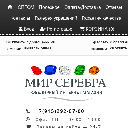
ОПТОМ
Полезное
Оплата/Доставка
Отзывы
Контакты
Галерея украшений
Гарантия качества
Вход
Регистрация
КОРЗИНА (0)
Комплекты с драгоценными
Браслеты с драгоц
камнями
камнями
ВЫБРАТЬ ОБРАЗ
СМОТРЕТЬ
+7(915)292-07-00
Офис: ПН-ПТ 09:00 – 18:00
Заказы на сайте — 24/7