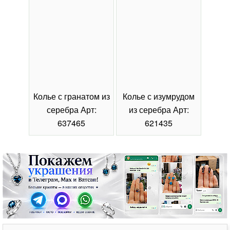
Колье с гранатом из
Колье с изумрудом
Коль
серебра Арт:
из серебра Арт:
се
637465
621435